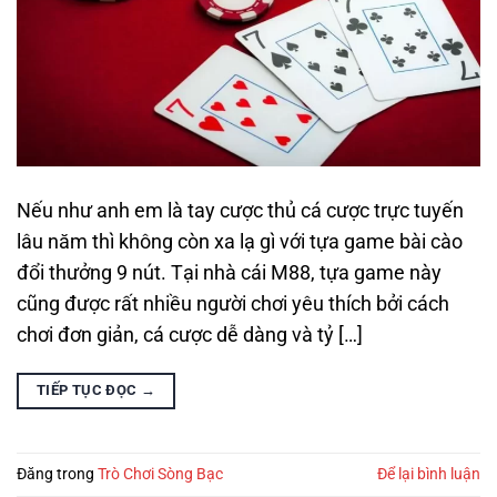
Nếu như anh em là tay cược thủ cá cược trực tuyến
lâu năm thì không còn xa lạ gì với tựa game bài cào
đổi thưởng 9 nút. Tại nhà cái M88, tựa game này
cũng được rất nhiều người chơi yêu thích bởi cách
chơi đơn giản, cá cược dễ dàng và tỷ […]
TIẾP TỤC ĐỌC
→
Đăng trong
Trò Chơi Sòng Bạc
Để lại bình luận