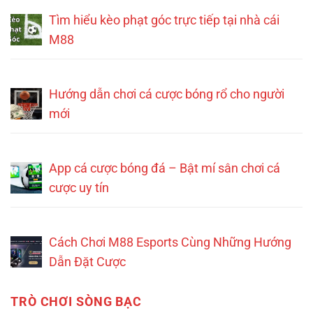
Tìm hiểu kèo phạt góc trực tiếp tại nhà cái
M88
Hướng dẫn chơi cá cược bóng rổ cho người
mới
App cá cược bóng đá – Bật mí sân chơi cá
cược uy tín
Cách Chơi M88 Esports Cùng Những Hướng
Dẫn Đặt Cược
TRÒ CHƠI SÒNG BẠC