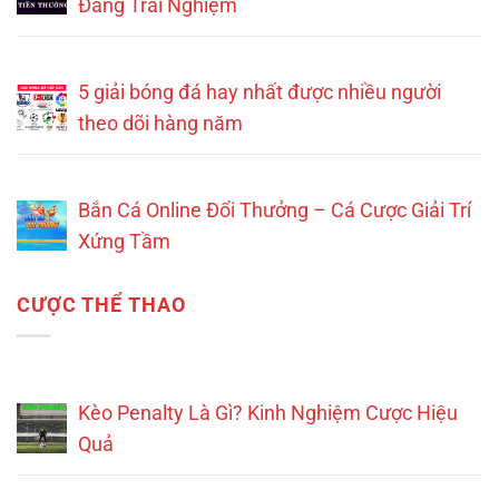
Đáng Trải Nghiệm
5 giải bóng đá hay nhất được nhiều người
theo dõi hàng năm
Bắn Cá Online Đổi Thưởng – Cá Cược Giải Trí
Xứng Tầm
CƯỢC THỂ THAO
Kèo Penalty Là Gì? Kinh Nghiệm Cược Hiệu
Quả