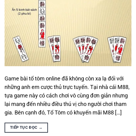
Game bài tổ tôm online đã không còn xa lạ đối với
những anh em cược thủ trực tuyến. Tại nhà cái M88,
tựa game này có cách chơi vô cùng đơn giản nhưng
lại mang đến nhiều điều thú vị cho người chơi tham
gia. Bên cạnh đó, Tổ Tôm có khuyến mãi M88 […]
TIẾP TỤC ĐỌC
→