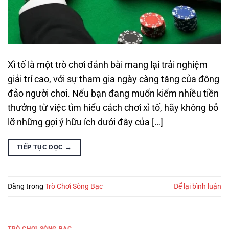
Xì tố là một trò chơi đánh bài mang lại trải nghiệm
giải trí cao, với sự tham gia ngày càng tăng của đông
đảo người chơi. Nếu bạn đang muốn kiếm nhiều tiền
thưởng từ việc tìm hiểu cách chơi xì tố, hãy không bỏ
lỡ những gợi ý hữu ích dưới đây của […]
TIẾP TỤC ĐỌC
→
Đăng trong
Trò Chơi Sòng Bạc
Để lại bình luận
TRÒ CHƠI SÒNG BẠC