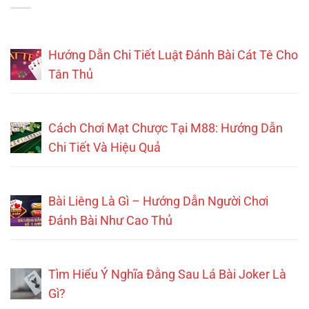
Hướng Dẫn Chi Tiết Luật Đánh Bài Cát Tê Cho
Tân Thủ
Cách Chơi Mạt Chược Tại M88: Hướng Dẫn
Chi Tiết Và Hiệu Quả
Bài Liêng Là Gì – Hướng Dẫn Người Chơi
Đánh Bài Như Cao Thủ
Tìm Hiểu Ý Nghĩa Đằng Sau Lá Bài Joker Là
Gì?