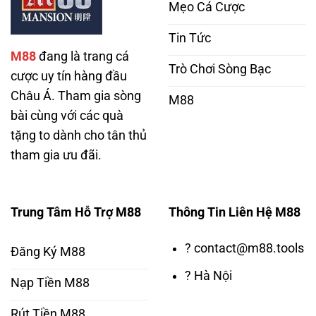
Mẹo Cá Cược
Tin Tức
M88
đang là trang cá
Trò Chơi Sòng Bạc
cược uy tín hàng đầu
Châu Á. Tham gia sòng
M88
bài cùng với các quà
tặng to dành cho tân thủ
tham gia ưu đãi.
Trung Tâm Hỗ Trợ M88
Thông Tin Liên Hệ M88
?
contact@m88.tools
Đăng Ký M88
? Hà Nội
Nạp Tiền M88
Rút Tiền M88