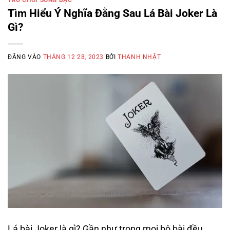
Tìm Hiểu Ý Nghĩa Đằng Sau Lá Bài Joker Là
Gì?
ĐĂNG VÀO
THÁNG 12 28, 2023
BỞI
THANH NHẬT
Lá bài Joker là gì? Gần như trong mọi bộ bài đều